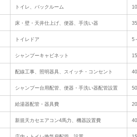
トイレ、バックルーム
1
床・壁・天井仕上げ、便器、手洗い器
3
トイレドア
5
シャンプーキャビネット
1
配線工事、照明器具、スイッチ・コンセント
4
シャンプー台用配管、便器・手洗い器配管設置
5
給湯器配管・器具費
2
新規天カセエアコン4馬力、機器設置費
4
店内・トイレ換気扇配管、設置
1