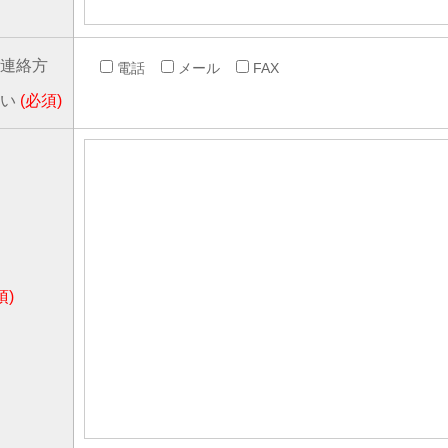
連絡方
電話
メール
FAX
さい
(必須)
須)