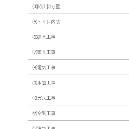
⑷間仕切り壁
⑸トイレ内装
⑹建具工事
⑺家具工事
⑻電気工事
⑼水道工事
⑽ガス工事
⑾空調工事
⑿換気工事