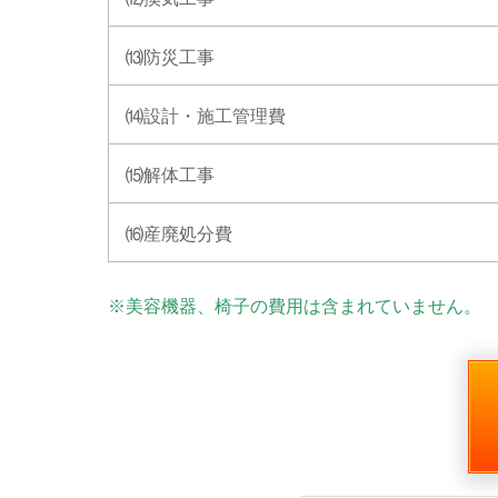
⒀防災工事
⒁設計・施工管理費
⒂解体工事
⒃産廃処分費
※美容機器、椅子の費用は含まれていません。